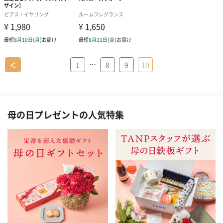
…
＜
1
8
9
10
母の日プレゼントの人気特集