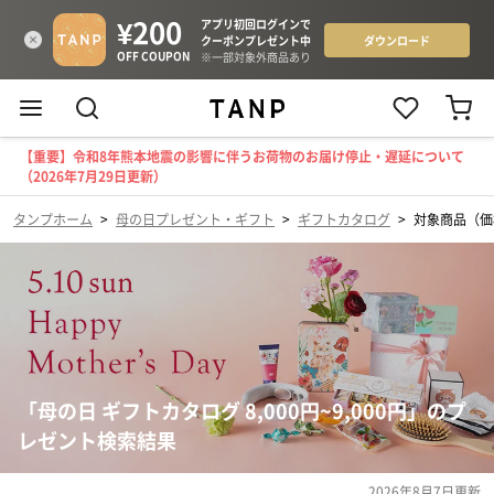
【重要】令和8年熊本地震の影響に伴うお荷物のお届け停止・遅延について
（2026年7月29日更新）
タンプホーム
>
母の日プレゼント・ギフト
>
ギフトカタログ
>
対象商品（価格
「母の日 ギフトカタログ 8,000円~9,000円」のプ
レゼント検索結果
2026年8月7日
更新