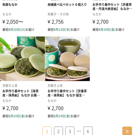
…
1
2
3
6
＞