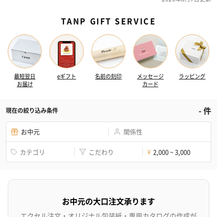
TANP GIFT SERVICE
最短翌日
eギフト
名前の刻印
メッセージ
ラッピング
お届け
カード
-
件
現在の絞り込み条件
お中元
関係性
カテゴリ
こだわり
2,000 ~ 3,000
¥
お中元の大口注文承ります
エクセル注文・オリジナル包装紙・専用カタログの作成が