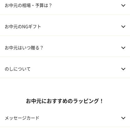
03 ギフトカタログ
お中元の相場・予算は？
04 グルメ
01 両親
3,000～5,000円
お中元のNGギフト
02 兄弟、姉妹
3,000～5,000円
お中元はいつ贈る？
03 友人
3,000円程度
04 会社の上司
5,000円程度
のしについて
お中元におすすめのラッピング！
メッセージカード