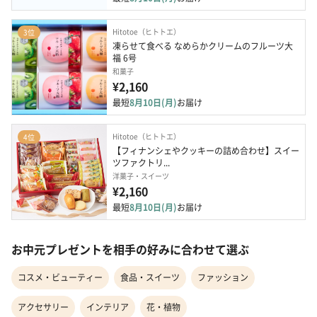
Hitotoe（ヒトトエ）
3位
凍らせて食べる なめらかクリームのフルーツ大
福 6号
和菓子
¥2,160
最短
8月10日(月)
お届け
Hitotoe（ヒトトエ）
4位
【フィナンシェやクッキーの詰め合わせ】スイー
ツファクトリ...
洋菓子・スイーツ
¥2,160
最短
8月10日(月)
お届け
お中元プレゼントを相手の好みに合わせて選ぶ
コスメ・ビューティー
食品・スイーツ
ファッション
アクセサリー
インテリア
花・植物