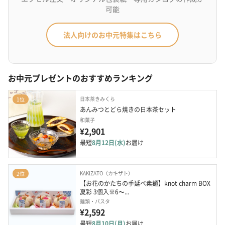
可能
法人向けのお中元特集はこちら
お中元プレゼントのおすすめランキング
日本茶きみくら
1位
あんみつとどら焼きの日本茶セット
和菓子
¥2,901
最短
8月12日(水)
お届け
KAKIZATO（カキザト）
2位
【お花のかたちの手延べ素麺】knot charm BOX 
夏彩 3個入※6〜...
麺類・パスタ
¥2,592
最短
8月10日(月)
お届け