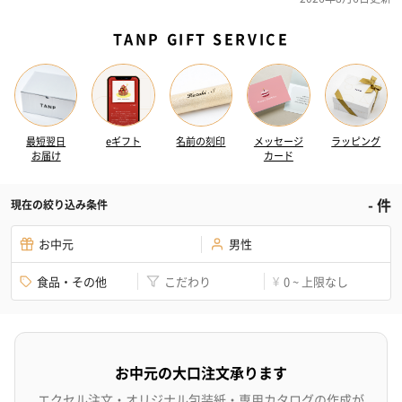
TANP GIFT SERVICE
最短翌日
eギフト
名前の刻印
メッセージ
ラッピング
お届け
カード
-
件
現在の絞り込み条件
お中元
男性
食品・その他
こだわり
0 ~ 上限なし
¥
お中元の大口注文承ります
エクセル注文・オリジナル包装紙・専用カタログの作成が