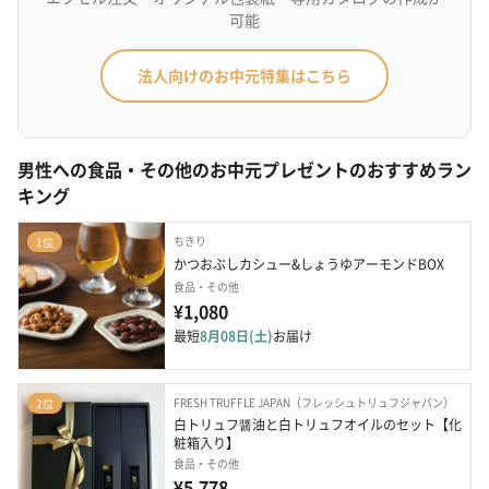
可能
法人向けのお中元特集はこちら
男性への食品・その他のお中元プレゼントのおすすめラン
キング
ちきり
1位
かつおぶしカシュー&しょうゆアーモンドBOX
食品・その他
¥1,080
最短
8月08日(土)
お届け
FRESH TRUFFLE JAPAN（フレッシュトリュフジャパン）
2位
白トリュフ醤油と白トリュフオイルのセット【化
粧箱入り】
食品・その他
¥5,778