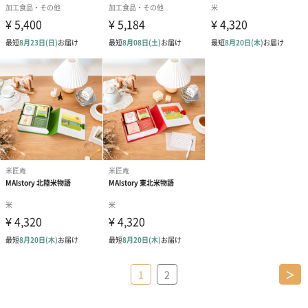
1
2
＞