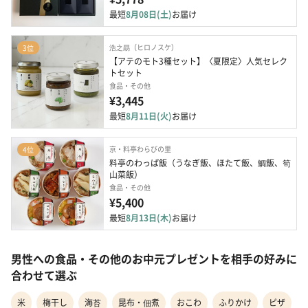
最短
8月08日(土)
お届け
浩之勗（ヒロノスケ）
3位
【アテのモト3種セット】〈夏限定〉人気セレク
トセット
食品・その他
¥3,445
最短
8月11日(火)
お届け
京・料亭わらびの里
4位
料亭のわっぱ飯（うなぎ飯、ほたて飯、鯛飯、筍
山菜飯）
食品・その他
¥5,400
最短
8月13日(木)
お届け
男性への食品・その他のお中元プレゼントを相手の好みに
合わせて選ぶ
米
梅干し
海苔
昆布・佃煮
おこわ
ふりかけ
ピザ