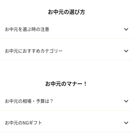
お中元の選び方
お中元を選ぶ時の注意
お中元におすすめカテゴリー
01 スイーツ
お中元のマナー！
02 アルコール
03 ギフトカタログ
お中元の相場・予算は？
04 グルメ
01 両親
3,000～5,000円
お中元のNGギフト