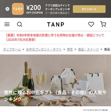
【重要】令和8年熊本地震の影響に伴うお荷物のお届け停止・遅延について
（2026年7月29日更新）
タンプホーム
>
お中元プレゼント・ギフト
>
男性
>
食品・スイーツ
>
食品
男性に贈るお中元ギフト（食品・その他）の人気ラ
ンキング
2026年8月6日
更新