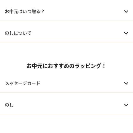
02 兄弟、姉妹
3,000～5,000円
お中元はいつ贈る？
03 友人
3,000円程度
04 会社の上司
5,000円程度
のしについて
お中元におすすめのラッピング！
メッセージカード
のし