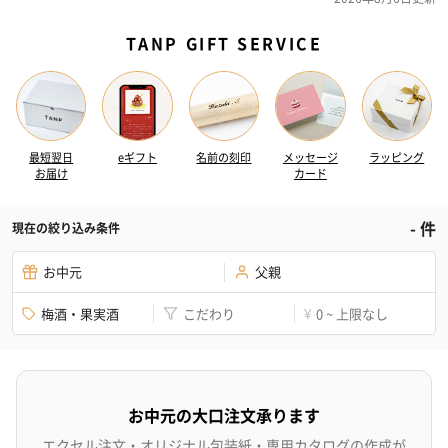
TANP GIFT SERVICE
最短翌日
eギフト
名前の刻印
メッセージ
ラッピング
お届け
カード
-
件
現在の絞り込み条件
お中元
父親
梅酒・果実酒
こだわり
0 ~ 上限なし
¥
お中元の大口注文承ります
エクセル注文・オリジナル包装紙・専用カタログの作成が