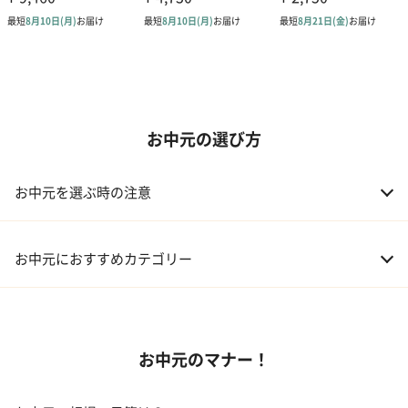
お中元の選び方
お中元を選ぶ時の注意
お中元におすすめカテゴリー
01 スイーツ
お中元のマナー！
02 アルコール
03 ギフトカタログ