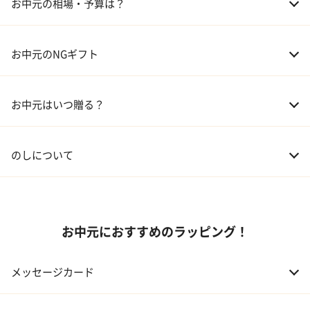
お中元の相場・予算は？
04 グルメ
01 両親
3,000～5,000円
お中元のNGギフト
02 兄弟、姉妹
3,000～5,000円
お中元はいつ贈る？
03 友人
3,000円程度
04 会社の上司
5,000円程度
のしについて
お中元におすすめのラッピング！
メッセージカード