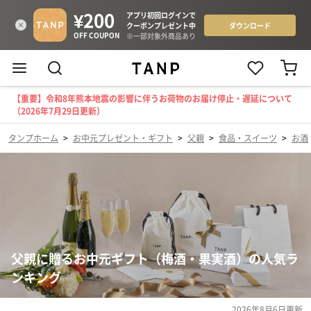
【重要】令和8年熊本地震の影響に伴うお荷物のお届け停止・遅延について
（2026年7月29日更新）
タンプホーム
>
お中元プレゼント・ギフト
>
父親
>
食品・スイーツ
>
お酒
父親に贈るお中元ギフト（梅酒・果実酒）の人気ラ
ンキング
2026年8月6日
更新