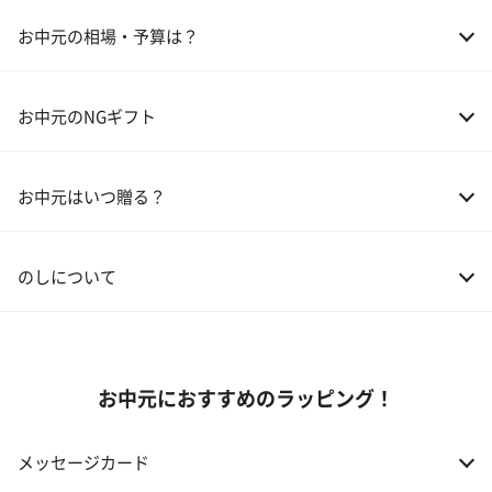
03 ギフトカタログ
お中元の相場・予算は？
04 グルメ
01 両親
3,000～5,000円
お中元のNGギフト
02 兄弟、姉妹
3,000～5,000円
お中元はいつ贈る？
03 友人
3,000円程度
04 会社の上司
5,000円程度
のしについて
お中元におすすめのラッピング！
メッセージカード