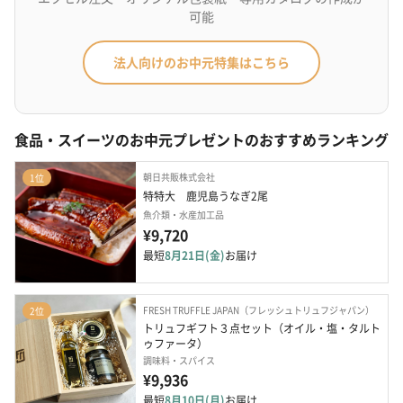
可能
法人向けのお中元特集はこちら
食品・スイーツのお中元プレゼントのおすすめランキング
朝日共販株式会社
1位
特特大　鹿児島うなぎ2尾
魚介類・水産加工品
¥9,720
最短
8月21日(金)
お届け
FRESH TRUFFLE JAPAN（フレッシュトリュフジャパン）
2位
トリュフギフト３点セット（オイル・塩・タルト
ゥファータ）
調味料・スパイス
¥9,936
最短
8月10日(月)
お届け