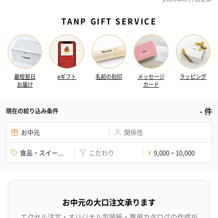
TANP GIFT SERVICE
最短翌日
eギフト
名前の刻印
メッセージ
ラッピング
お届け
カード
-
件
現在の絞り込み条件
お中元
関係性
食品・スイー...
こだわり
9,000 ~ 10,000
¥
お中元の大口注文承ります
エクセル注文・オリジナル包装紙・専用カタログの作成が