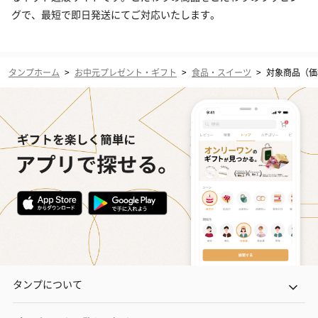
グで、最短で即日発送にてご対応いたします。
タンプホーム
>
お中元プレゼント・ギフト
>
食品・スイーツ
>
対象商品（価格
タンプについて