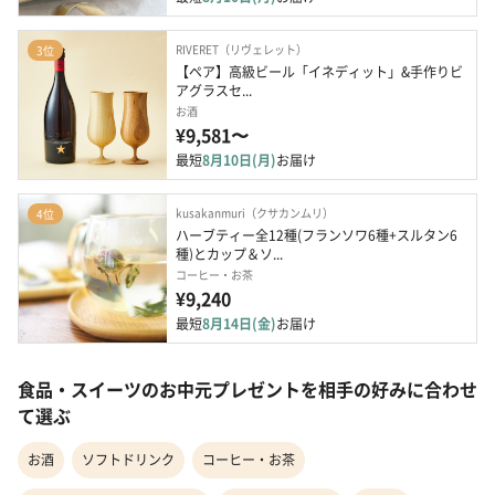
RIVERET（リヴェレット）
3位
【ペア】高級ビール「イネディット」&手作りビ
アグラスセ...
お酒
¥9,581〜
最短
8月10日(月)
お届け
kusakanmuri（クサカンムリ）
4位
ハーブティー全12種(フランソワ6種+スルタン6
種)とカップ＆ソ...
コーヒー・お茶
¥9,240
最短
8月14日(金)
お届け
食品・スイーツのお中元プレゼントを相手の好みに合わせ
て選ぶ
お酒
ソフトドリンク
コーヒー・お茶