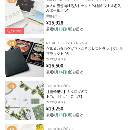
1位
大人の男性向け名入れセット"体験ギフト＆名入
れボールペン"
体験ギフト
¥15,928
最短
8月10日(月)
お届け
名入れ対応
MY PRECIOUS（マイプレシャス）
2位
グルメカタログギフトおうちレストラン［ダレル
ブラック H-05...
カタログギフト
¥16,500
最短
8月14日(金)
お届け
TANPカタログギフト
3位
【結婚祝い】カタログギフ
ト"Wedding"【OLIVE】
カタログギフト
¥19,250
最短
8月10日(月)
お届け
TANPカタログギフト
4位