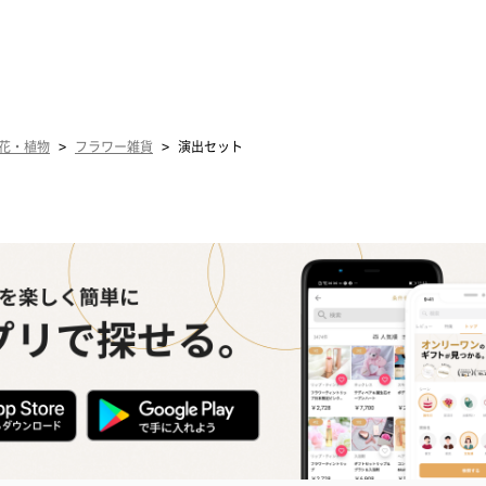
>
>
花・植物
フラワー雑貨
演出セット