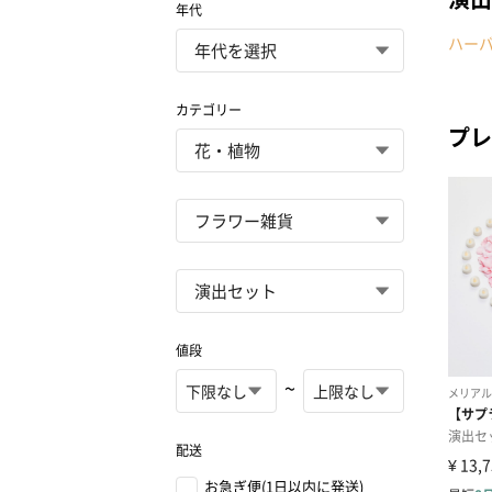
年代
ハー
カテゴリー
プレ
値段
~
配送
お急ぎ便(1日以内に発送)