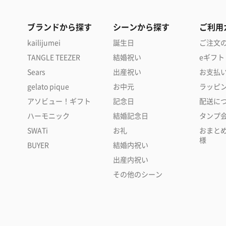
ブランドから探す
シーンから探す
ご利用
kailijumei
誕生日
ご注文
TANGLE TEEZER
結婚祝い
eギフト
Sears
出産祝い
お支払
gelato pique
お中元
ラッピ
アソビュー！ギフト
記念日
配送に
ハーモニック
結婚記念日
タンプ
SWATi
お礼
おまと
様
BUYER
結婚内祝い
出産内祝い
その他のシーン