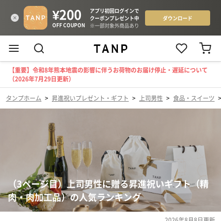
【重要】令和8年熊本地震の影響に伴うお荷物のお届け停止・遅延について
（2026年7月29日更新）
タンプホーム
>
昇進祝いプレゼント・ギフト
>
上司男性
>
食品・スイーツ
（3ページ目）上司男性に贈る昇進祝いギフト（精
肉・肉加工品）の人気ランキング
2026年8月8日
更新