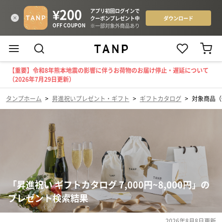
【重要】令和8年熊本地震の影響に伴うお荷物のお届け停止・遅延について
（2026年7月29日更新）
タンプホーム
>
昇進祝いプレゼント・ギフト
>
ギフトカタログ
>
対象商品（価
「昇進祝い ギフトカタログ 7,000円~8,000円」の
プレゼント検索結果
2026年8月8日
更新