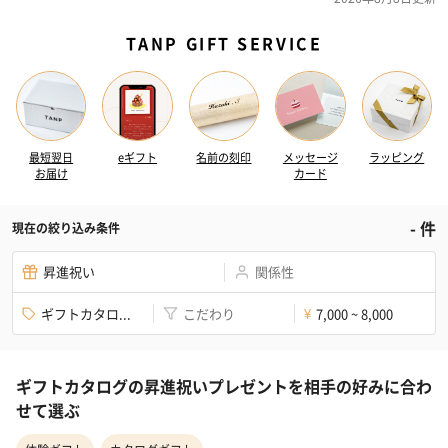
TANP GIFT SERVICE
最短翌日
eギフト
名前の刻印
メッセージ
ラッピング
お届け
カード
-
件
現在の絞り込み条件
昇進祝い
関係性
ギフトカタロ...
こだわり
7,000 ~ 8,000
¥
ギフトカタログの昇進祝いプレゼントを相手の好みに合わ
せて選ぶ