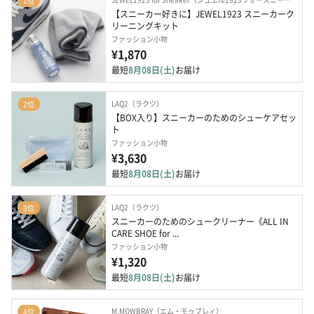
1位
【スニーカー好きに】JEWEL1923 スニーカーク
リーニングキット
ファッション小物
¥1,870
最短
8月08日(土)
お届け
LAQ2（ラクツ）
2位
【BOX入り】スニーカーのためのシューケアセッ
ト
ファッション小物
¥3,630
最短
8月08日(土)
お届け
LAQ2（ラクツ）
3位
スニーカーのためのシュークリーナー《ALL IN 
CARE SHOE for ...
ファッション小物
¥1,320
最短
8月08日(土)
お届け
M.MOWBRAY（エム・モゥブレィ）
4位