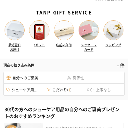
TANP GIFT SERVICE
最短翌日
eギフト
名前の刻印
メッセージ
ラッピング
お届け
カード
-
件
現在の絞り込み条件
自分へのご褒美
関係性
シューケア用...
こだわり
(
1
)
0 ~ 上限なし
¥
30代の方へのシューケア用品の自分へのご褒美プレゼン
トのおすすめランキング
JEWEL1923 for Sneaker（ジュエル1923フォースニーカー）