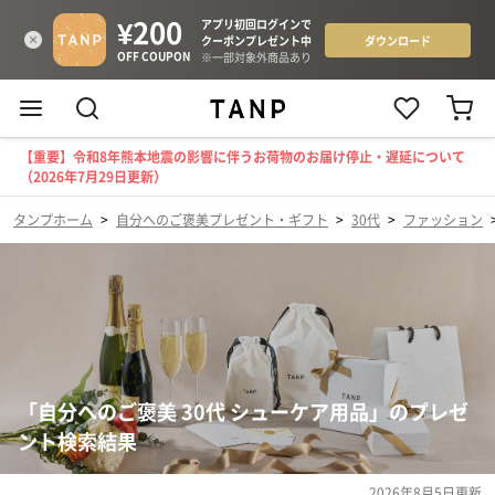
【重要】令和8年熊本地震の影響に伴うお荷物のお届け停止・遅延について
（2026年7月29日更新）
タンプホーム
>
自分へのご褒美プレゼント・ギフト
>
30代
>
ファッション
「自分へのご褒美 30代 シューケア用品」のプレゼ
ント検索結果
2026年8月5日
更新