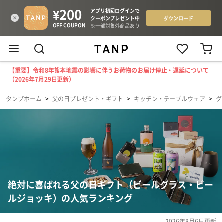
【重要】令和8年熊本地震の影響に伴うお荷物のお届け停止・遅延について
（2026年7月29日更新）
タンプホーム
>
父の日プレゼント・ギフト
>
キッチン・テーブルウェア
>
グ
絶対に喜ばれる父の日ギフト（ビールグラス・ビー
ルジョッキ）の人気ランキング
2026年8月6日
更新