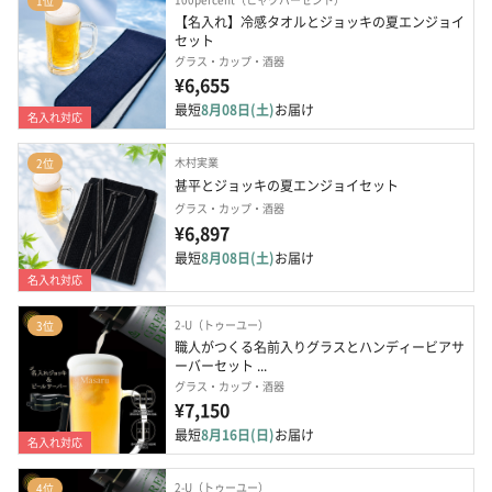
1位
【名入れ】冷感タオルとジョッキの夏エンジョイ
セット
グラス・カップ・酒器
¥6,655
最短
8月08日(土)
お届け
名入れ対応
木村実業
2位
甚平とジョッキの夏エンジョイセット
グラス・カップ・酒器
¥6,897
最短
8月08日(土)
お届け
名入れ対応
2-U（トゥーユー）
3位
職人がつくる名前入りグラスとハンディービアサ
ーバーセット ...
グラス・カップ・酒器
¥7,150
最短
8月16日(日)
お届け
名入れ対応
2-U（トゥーユー）
4位