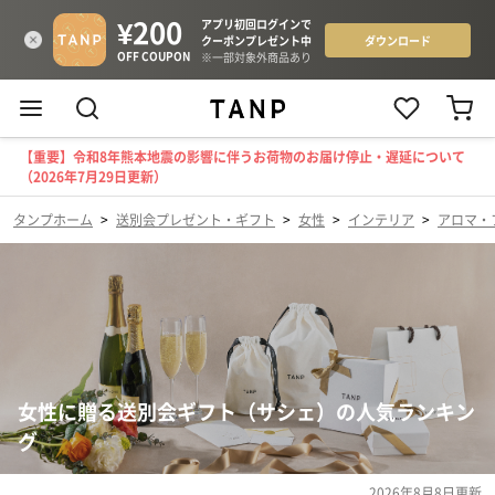
【重要】令和8年熊本地震の影響に伴うお荷物のお届け停止・遅延について
（2026年7月29日更新）
タンプホーム
>
送別会プレゼント・ギフト
>
女性
>
インテリア
>
アロマ・
女性に贈る送別会ギフト（サシェ）の人気ランキン
グ
2026年8月8日
更新