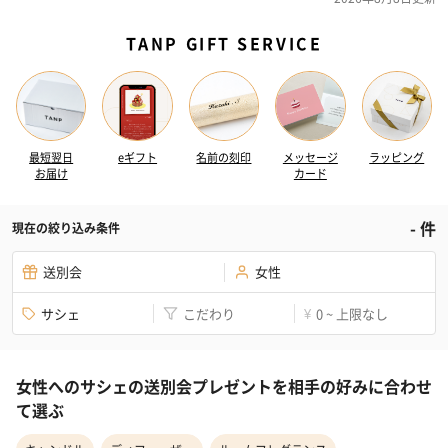
TANP GIFT SERVICE
最短翌日
eギフト
名前の刻印
メッセージ
ラッピング
お届け
カード
-
件
現在の絞り込み条件
送別会
女性
サシェ
こだわり
0 ~ 上限なし
¥
女性へのサシェの送別会プレゼントを相手の好みに合わせ
て選ぶ