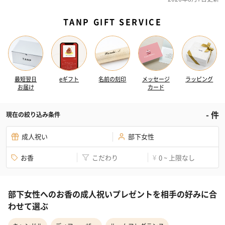
TANP GIFT SERVICE
最短翌日
eギフト
名前の刻印
メッセージ
ラッピング
お届け
カード
-
件
現在の絞り込み条件
成人祝い
部下女性
お香
こだわり
0 ~ 上限なし
¥
部下女性へのお香の成人祝いプレゼントを相手の好みに合
わせて選ぶ