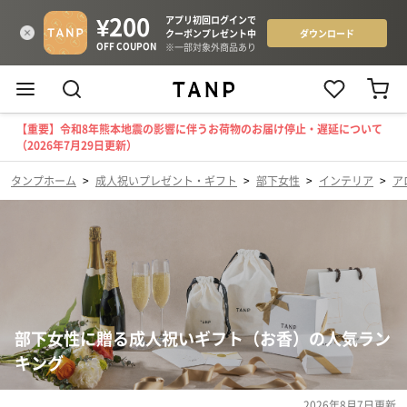
【重要】令和8年熊本地震の影響に伴うお荷物のお届け停止・遅延について
（2026年7月29日更新）
タンプホーム
>
成人祝いプレゼント・ギフト
>
部下女性
>
インテリア
>
ア
部下女性に贈る成人祝いギフト（お香）の人気ラン
キング
2026年8月7日
更新