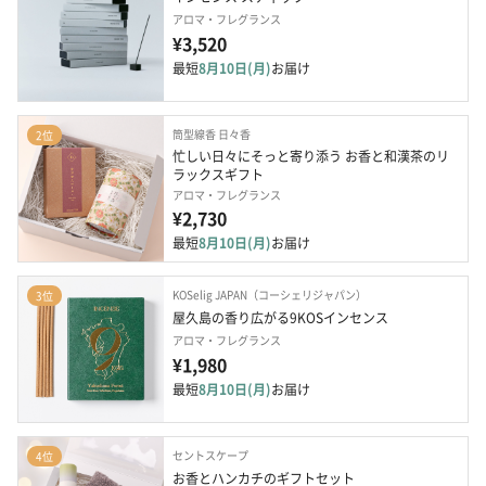
アロマ・フレグランス
¥3,520
最短
8月10日(月)
お届け
筒型線香 日々香
2位
忙しい日々にそっと寄り添う お香と和漢茶のリ
ラックスギフト
アロマ・フレグランス
¥2,730
最短
8月10日(月)
お届け
KOSelig JAPAN（コーシェリジャパン）
3位
屋久島の香り広がる9KOSインセンス
アロマ・フレグランス
¥1,980
最短
8月10日(月)
お届け
セントスケープ
4位
お香とハンカチのギフトセット