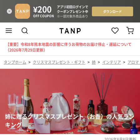
【重要】令和8年熊本地震の影響に伴うお荷物のお届け停止・遅延について
（2026年7月29日更新）
タンプホーム
>
クリスマスプレゼント・ギフト
>
姉
>
インテリア
>
アロマ
姉に贈るクリスマスプレゼント（お香）の人気ラン
キング
2026年8月8日
更新