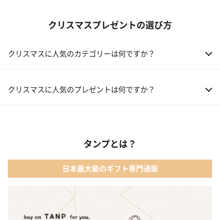
クリスマスプレゼントの選び方
クリスマスに人気のカテゴリーは何ですか？
01 コフレ・限定セット商品
クリスマスに人気のプレゼントは何ですか？
02 ファッション小物
01 【タンプ限定名入れギフト】リップ＆誕生石ネックレス＆テデ
ィベア
03 レディースアクセサリー
タンプとは？
02 【名入れギフト】カシミヤ100% マフラー
04 メイクアップ
日本最大級のギフト専門通販
03 【名入れギフト】フラワーティントリップ［日本限定ピンクゴ
05 入浴剤・バスケア
ールドパッケージ］
04 FLOWERiUM®︎ Christmas toilette（フラワリウム クリスマス