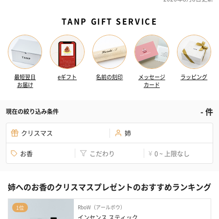
TANP GIFT SERVICE
最短翌日
eギフト
名前の刻印
メッセージ
ラッピング
お届け
カード
-
件
現在の絞り込み条件
クリスマス
姉
お香
こだわり
0 ~ 上限なし
¥
姉へのお香のクリスマスプレゼントのおすすめランキング
RboW（アールボウ）
1位
インセンス スティック