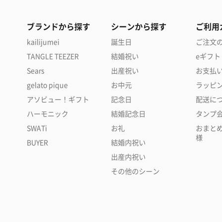
ブランドから探す
シーンから探す
ご利用
kailijumei
誕生日
ご注文
TANGLE TEEZER
結婚祝い
eギフト
Sears
出産祝い
お支払
gelato pique
お中元
ラッピ
アソビュー！ギフト
記念日
配送に
ハーモニック
結婚記念日
タンプ
SWATi
お礼
おまと
様
BUYER
結婚内祝い
出産内祝い
その他のシーン