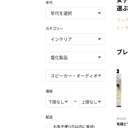
年代
選ぶ
ラン
ヒー
カテゴリー
プレ
値段
~
配送
お急ぎ便(1日以内に発送)