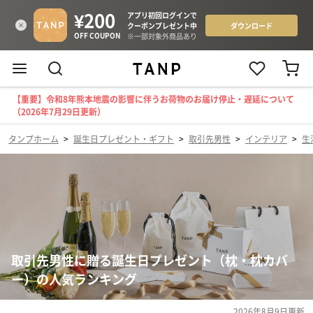
【重要】令和8年熊本地震の影響に伴うお荷物のお届け停止・遅延について
（2026年7月29日更新）
タンプホーム
>
誕生日プレゼント・ギフト
>
取引先男性
>
インテリア
>
生
取引先男性に贈る誕生日プレゼント（枕・枕カバ
ー）の人気ランキング
2026年8月9日
更新