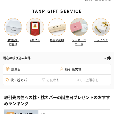
TANP GIFT SERVICE
最短翌日
eギフト
名前の刻印
メッセージ
ラッピング
お届け
カード
-
件
現在の絞り込み条件
誕生日
取引先男性
枕・枕カバー
こだわり
0 ~ 上限なし
¥
取引先男性への枕・枕カバーの誕生日プレゼントのおすす
めランキング
王様