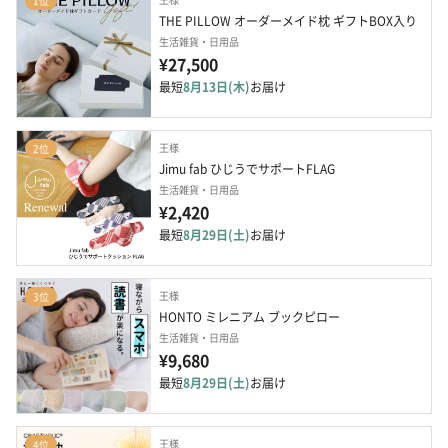
1位
THE PILLOW オーダーメイド枕 ギフトBOX入り
生活雑貨・日用品
¥27,500
最短
8月13日(木)
お届け
王様
2位
Jimu fab ひじうでサポートFLAG
生活雑貨・日用品
¥2,420
最短
8月29日(土)
お届け
王様
3位
HONTO ミレニアム ブックピロー
生活雑貨・日用品
¥9,680
最短
8月29日(土)
お届け
王様
4位