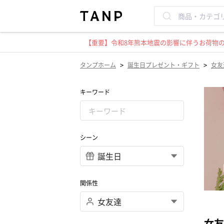
【重要】令和8年熊本地震の影響に伴うお荷物のお
>
>
タンプホーム
誕生日プレゼント・ギフト
女友
キーワード
シーン
関係性
女友