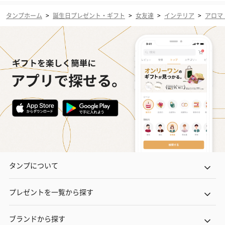
タンプホーム
>
誕生日プレゼント・ギフト
>
女友達
>
インテリア
>
アロマ
タンプについて
プレゼントを一覧から探す
ブランドから探す