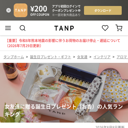
【重要】令和8年熊本地震の影響に伴うお荷物のお届け停止・遅延について
（2026年7月29日更新）
タンプホーム
>
誕生日プレゼント・ギフト
>
女友達
>
インテリア
>
アロマ
女友達に贈る誕生日プレゼント（お香）の人気ラン
キング
2026年8月8日
更新