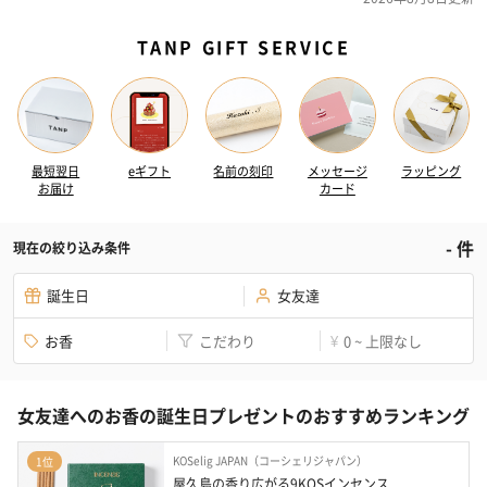
TANP GIFT SERVICE
最短翌日
eギフト
名前の刻印
メッセージ
ラッピング
お届け
カード
-
件
現在の絞り込み条件
誕生日
女友達
お香
こだわり
0 ~ 上限なし
¥
女友達へのお香の誕生日プレゼントのおすすめランキング
KOSelig JAPAN（コーシェリジャパン）
1位
屋久島の香り広がる9KOSインセンス