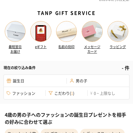
TANP GIFT SERVICE
最短翌日
eギフト
名前の刻印
メッセージ
ラッピング
お届け
カード
-
件
現在の絞り込み条件
誕生日
男の子
ファッション
こだわり
(
1
)
0 ~ 上限なし
¥
4歳の男の子へのファッションの誕生日プレゼントを相手
の好みに合わせて選ぶ