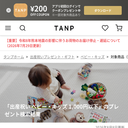
【重要】令和8年熊本地震の影響に伴うお荷物のお届け停止・遅延について
（2026年7月29日更新）
タンプホーム
>
出産祝いプレゼント・ギフト
>
ベビー・キッズ
>
対象商品（
「出産祝い ベビー・キッズ 1,000円以下」のプレ
ゼント検索結果
2026年8月8日
更新