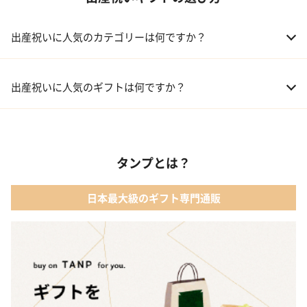
出産祝いに人気のカテゴリーは何ですか？
01 おむつケーキ
出産祝いに人気のギフトは何ですか？
02 ベビー寝具・家具
01 カタログギフト［えらんで わくわくコース］｜ハーモニック
03 出産祝いカタログ
タンプとは？
02 【名入れギフト】音いっぱい積み木｜エド・インター
04 ベビー・キッズファッション
日本最大級のギフト専門通販
03 ママズケア セレクトボックス｜モディッシュ
05 ベビーグッズ
04 フレイバーおむつケーキ｜AIRIM baby（アイリムベビー）
06 タオル
05 Chouette フード付きバスタオル&ハンカチセット｜コンテッ
クス