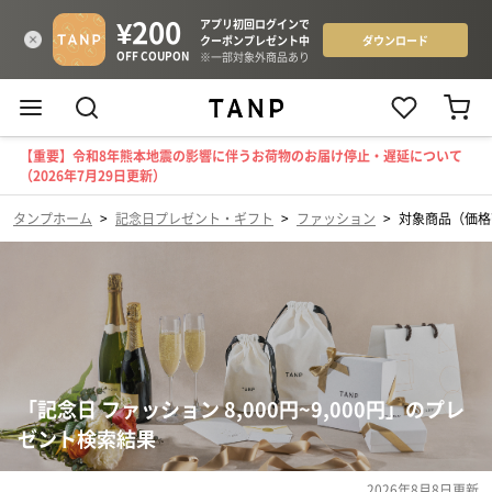
【重要】令和8年熊本地震の影響に伴うお荷物のお届け停止・遅延について
（2026年7月29日更新）
タンプホーム
>
記念日プレゼント・ギフト
>
ファッション
>
対象商品（価格帯
「記念日 ファッション 8,000円~9,000円」のプレ
ゼント検索結果
2026年8月8日
更新