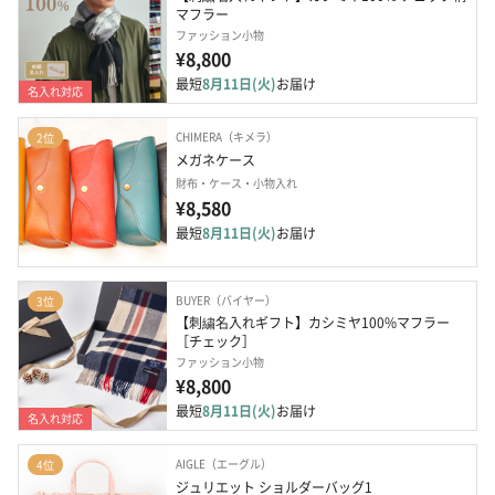
マフラー
ファッション小物
¥8,800
最短
8月11日(火)
お届け
名入れ対応
CHIMERA（キメラ）
2位
メガネケース
財布・ケース・小物入れ
¥8,580
最短
8月11日(火)
お届け
BUYER（バイヤー）
3位
【刺繍名入れギフト】カシミヤ100%マフラー
［チェック］
ファッション小物
¥8,800
最短
8月11日(火)
お届け
名入れ対応
AIGLE（エーグル）
4位
ジュリエット ショルダーバッグ1