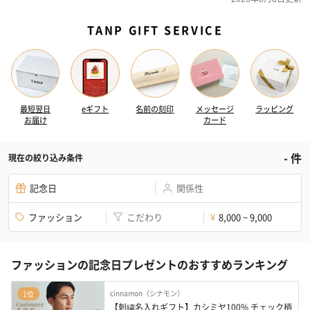
TANP GIFT SERVICE
最短翌日
eギフト
名前の刻印
メッセージ
ラッピング
お届け
カード
-
件
現在の絞り込み条件
記念日
関係性
ファッション
こだわり
8,000 ~ 9,000
¥
ファッションの記念日プレゼントのおすすめランキング
cinnamon（シナモン）
1位
【刺繍名入れギフト】カシミヤ100% チェック柄