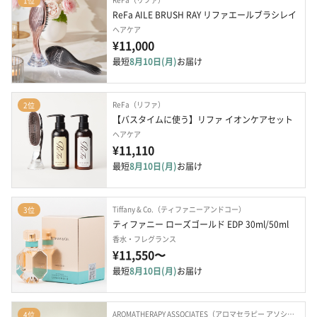
1位
ReFa AILE BRUSH RAY リファエールブラシレイ
ヘアケア
¥11,000
最短
8月10日(月)
お届け
ReFa（リファ）
2位
【バスタイムに使う】リファ イオンケアセット
ヘアケア
¥11,110
最短
8月10日(月)
お届け
Tiffany & Co.（ティファニーアンドコー）
3位
ティファニー ローズゴールド EDP 30ml/50ml
香水・フレグランス
¥11,550〜
最短
8月10日(月)
お届け
AROMATHERAPY ASSOCIATES（アロマセラピー アソシエイツ）
4位