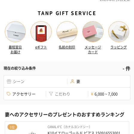
TANP GIFT SERVICE
最短翌日
eギフト
名前の刻印
メッセージ
ラッピング
お届け
カード
-
件
現在の絞り込み条件
シーン
妻
アクセサリー
こだわり
6,000 ~ 7,000
¥
妻へのアクセサリーのプレゼントのおすすめランキング
CANAL 4℃（カナルヨンドシー）
1位
K10イエローゴールド ピアス 150916553001