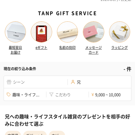
TANP GIFT SERVICE
最短翌日
eギフト
名前の刻印
メッセージ
ラッピング
お届け
カード
-
件
現在の絞り込み条件
シーン
兄
趣味・ライフ...
こだわり
9,000 ~ 10,000
¥
兄への趣味・ライフスタイル雑貨のプレゼントを相手の好
みに合わせて選ぶ