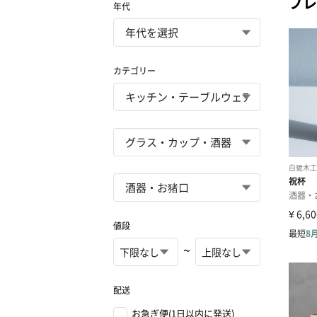
プレ
年代
カテゴリー
値段
~
配送
お急ぎ便(1日以内に発送)