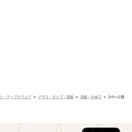
>
>
>
ン・テーブルウェア
グラス・カップ・酒器
酒器・お猪口
2ページ目