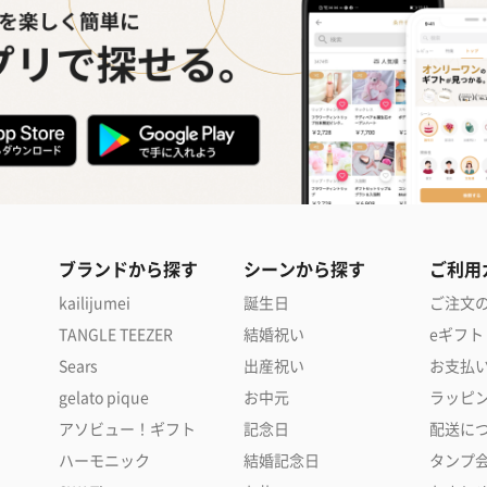
ブランドから探す
シーンから探す
ご利用
kailijumei
誕生日
ご注文
TANGLE TEEZER
結婚祝い
eギフト
Sears
出産祝い
お支払
gelato pique
お中元
ラッピ
アソビュー！ギフト
記念日
配送に
ハーモニック
結婚記念日
タンプ