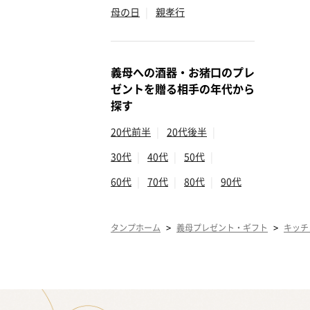
母の日
|
親孝行
義母への酒器・お猪口のプレ
ゼントを贈る相手の年代から
探す
20代前半
|
20代後半
|
30代
|
40代
|
50代
|
60代
|
70代
|
80代
|
90代
>
>
タンプホーム
義母プレゼント・ギフト
キッチ