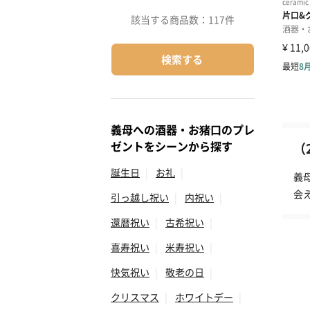
該当する商品数：
117件
検索する
義母への酒器・お猪口のプレ
ゼントをシーンから探す
（
誕生日
|
お礼
|
義
会
引っ越し祝い
|
内祝い
|
還暦祝い
|
古希祝い
|
喜寿祝い
|
米寿祝い
|
快気祝い
|
敬老の日
|
クリスマス
|
ホワイトデー
|