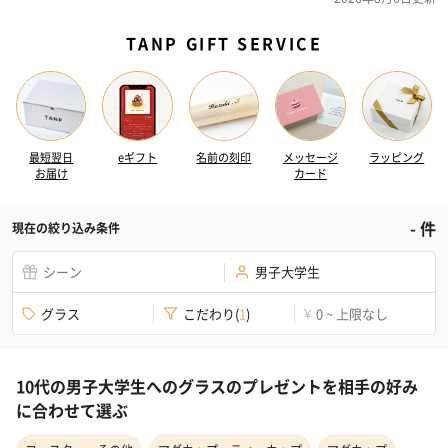
TANP GIFT SERVICE
最短翌日
eギフト
名前の刻印
メッセージ
ラッピング
お届け
カード
-
件
現在の絞り込み条件
シーン
男子大学生
グラス
こだわり
(
1
)
0 ~ 上限なし
¥
10代の男子大学生へのグラスのプレゼントを相手の好み
に合わせて選ぶ