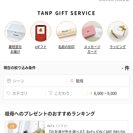
TANP GIFT SERVICE
最短翌日
eギフト
名前の刻印
メッセージ
ラッピング
お届け
カード
-
件
現在の絞り込み条件
シーン
祖母
カテゴリ
こだわり
8,000 ~ 9,000
¥
祖母へのプレゼントのおすすめランキング
ReFa（リファ）
1位
【お友達が色を選べる】ReFa ION CARE BRUSH 