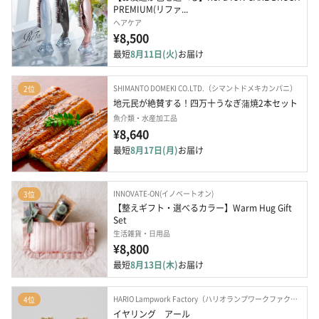
PREMIUM(リファ...
ヘアケア
¥8,500
最短
8月11日(火)
お届け
SHIMANTO DOMEKI CO.LTD.（シマントドメキカンパニ）
2位
地元民が絶賛する！四万十うなぎ蒲焼2本セット
魚介類・水産加工品
¥8,640
最短
8月17日(月)
お届け
INNOVATE-ON(イノベートオン)
3位
【整えギフト・選べるカラー】Warm Hug Gift 
Set
生活雑貨・日用品
¥8,800
最短
8月13日(木)
お届け
HARIO Lampwork Factory（ハリオランプワークファクトリー）
4位
イヤリング　アール