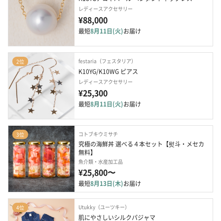
レディースアクセサリー
¥88,000
最短
8月11日(火)
お届け
festaria（フェスタリア）
2位
K10YG/K10WG ピアス
レディースアクセサリー
¥25,300
最短
8月11日(火)
お届け
コトブキウミサチ
3位
究極の海鮮丼 選べる４本セット【熨斗・メセカ
無料】
魚介類・水産加工品
¥25,800〜
最短
8月13日(木)
お届け
Utukky（ユーツキー）
4位
肌にやさしいシルクパジャマ