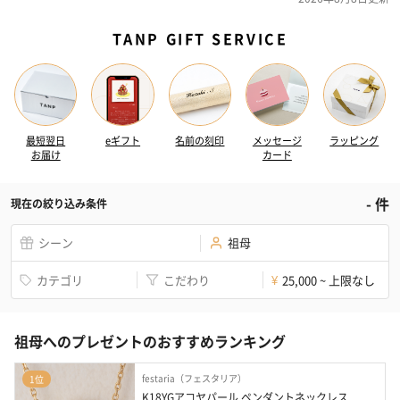
TANP GIFT SERVICE
最短翌日
eギフト
名前の刻印
メッセージ
ラッピング
お届け
カード
-
件
現在の絞り込み条件
シーン
祖母
カテゴリ
こだわり
25,000 ~ 上限なし
¥
祖母へのプレゼントのおすすめランキング
festaria（フェスタリア）
1位
K18YGアコヤパール ペンダントネックレス