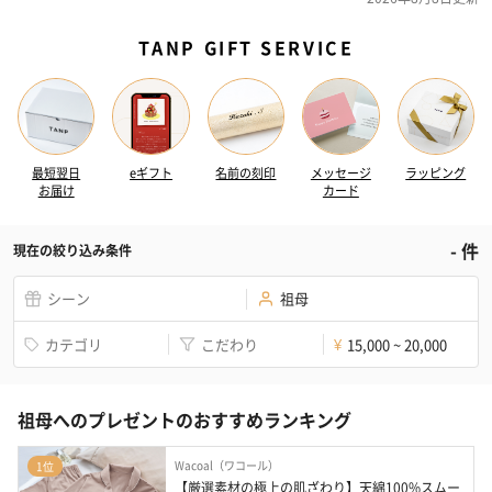
TANP GIFT SERVICE
最短翌日
eギフト
名前の刻印
メッセージ
ラッピング
お届け
カード
-
件
現在の絞り込み条件
シーン
祖母
カテゴリ
こだわり
15,000 ~ 20,000
¥
祖母へのプレゼントのおすすめランキング
Wacoal（ワコール）
1位
【厳選素材の極上の肌ざわり】天綿100%スムー