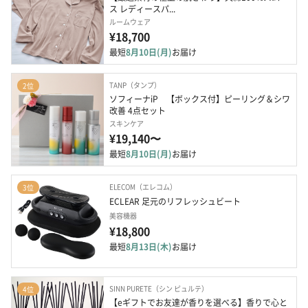
ス レディースパ...
ルームウェア
¥18,700
最短
8月10日(月)
お届け
TANP（タンプ）
2位
ソフィーナiP　【ボックス付】ピーリング＆シワ
改善 4点セット
スキンケア
¥19,140〜
最短
8月10日(月)
お届け
ELECOM（エレコム）
3位
ECLEAR 足元のリフレッシュビート
美容機器
¥18,800
最短
8月13日(木)
お届け
SINN PURETE（シン ピュルテ）
4位
【eギフトでお友達が香りを選べる】香りで心と