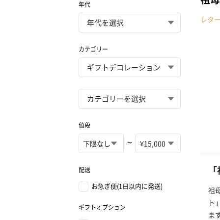
年代
レタ
カテゴリー
値段
~
「
配送
お急ぎ便(1日以内に発送)
祖
ト
ギフトオプション
ま