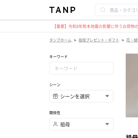
【重要】令和8年熊本地震の影響に伴うお荷物のお
>
>
タンプホーム
祖母プレゼント・ギフト
花・植
キーワード
シーン
関係性
祖母