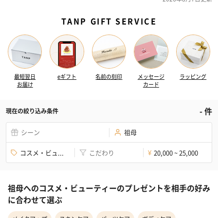
TANP GIFT SERVICE
最短翌日
eギフト
名前の刻印
メッセージ
ラッピング
お届け
カード
-
件
現在の絞り込み条件
シーン
祖母
コスメ・ビュ...
こだわり
20,000 ~ 25,000
¥
祖母へのコスメ・ビューティーのプレゼントを相手の好み
に合わせて選ぶ