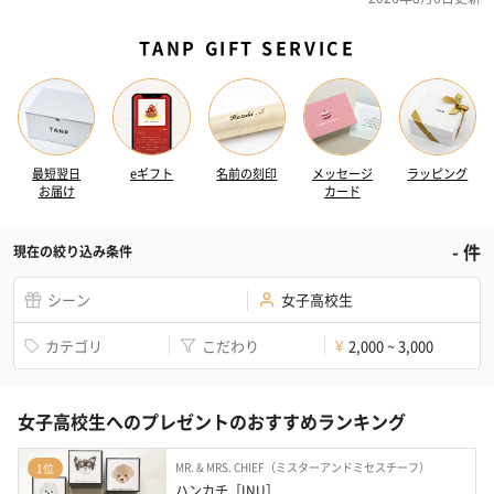
TANP GIFT SERVICE
最短翌日
eギフト
名前の刻印
メッセージ
ラッピング
お届け
カード
-
件
現在の絞り込み条件
シーン
女子高校生
カテゴリ
こだわり
2,000 ~ 3,000
¥
女子高校生へのプレゼントのおすすめランキング
MR. & MRS. CHIEF（ミスターアンドミセスチーフ）
1位
ハンカチ［INU］