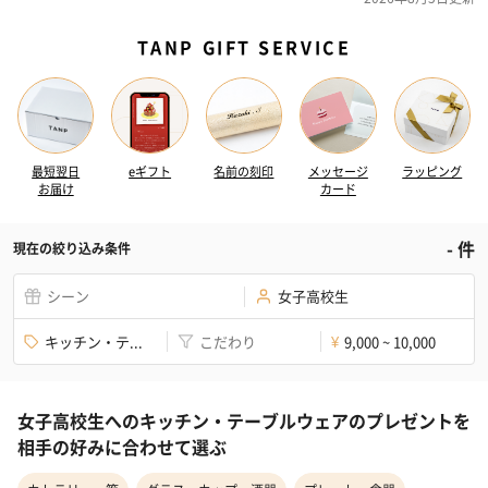
TANP GIFT SERVICE
最短翌日
eギフト
名前の刻印
メッセージ
ラッピング
お届け
カード
-
件
現在の絞り込み条件
シーン
女子高校生
キッチン・テ...
こだわり
9,000 ~ 10,000
¥
女子高校生へのキッチン・テーブルウェアのプレゼントを
相手の好みに合わせて選ぶ