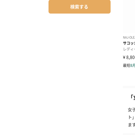
検索する
「
女
ト
ま