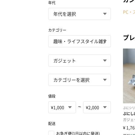
年代
PC・
カテゴリー
プレ
値段
~
配送
お急ぎ便(1日以内に発送)