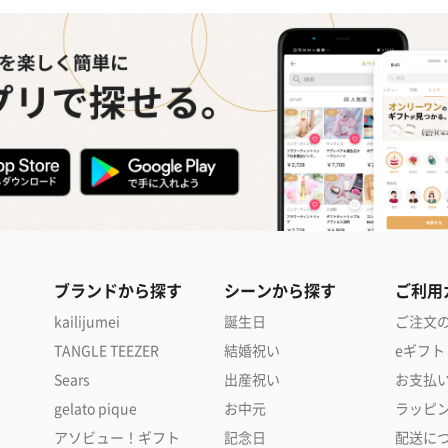
ブランドから探す
シーンから探す
ご利用
kailijumei
誕生日
ご注文
TANGLE TEEZER
結婚祝い
eギフト
Sears
出産祝い
お支払
gelato pique
お中元
ラッピ
アソビュー！ギフト
記念日
配送に