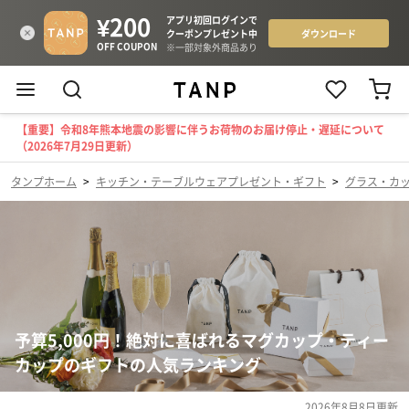
【重要】令和8年熊本地震の影響に伴うお荷物のお届け停止・遅延について
（2026年7月29日更新）
タンプホーム
>
キッチン・テーブルウェアプレゼント・ギフト
>
グラス・カ
予算5,000円！絶対に喜ばれるマグカップ・ティー
カップのギフトの人気ランキング
2026年8月8日
更新