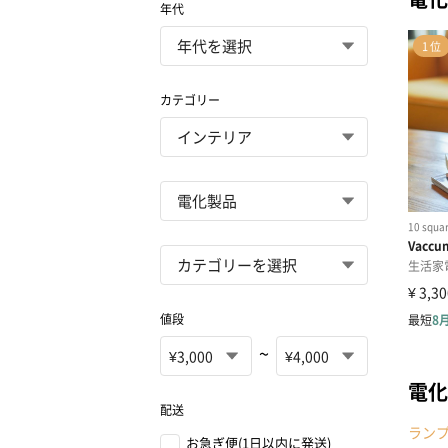
年代
カテゴリー
値段
~
電化
配送
ラン
お急ぎ便(1日以内に発送)