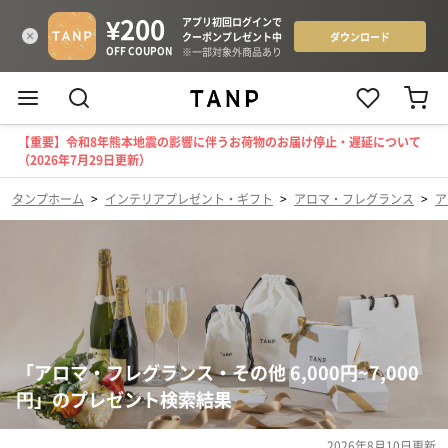
【重要】令和8年熊本地震の影響に伴うお荷物のお届け停止・遅延について
（2026年7月29日更新）
タンプホーム
>
インテリアプレゼント・ギフト
>
アロマ・フレグランス
>
ア
「アロマ・フレグランス・その他 6,000円~7,000
円」のプレゼント検索結果
2026年8月10日
更新