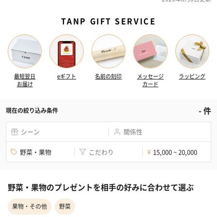
TANP GIFT SERVICE
最短翌日
eギフト
名前の刻印
メッセージ
ラッピング
お届け
カード
-
件
現在の絞り込み条件
シーン
関係性
野菜・果物
こだわり
15,000 ~ 20,000
¥
野菜・果物のプレゼントを相手の好みに合わせて選ぶ
果物・その他
野菜