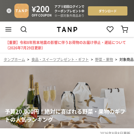
【重要】令和8年熊本地震の影響に伴うお荷物のお届け停止・遅延について
（2026年7月29日更新）
タンプホーム
>
食品・スイーツプレゼント・ギフト
>
野菜・果物
>
対象商品（
予算20,000円！絶対に喜ばれる野菜・果物のギフ
トの人気ランキング
2026年8月8日
更新