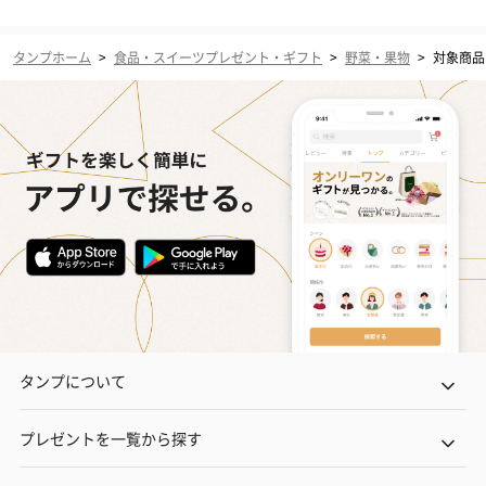
タンプホーム
>
食品・スイーツプレゼント・ギフト
>
野菜・果物
>
対象商品（
タンプについて
プレゼントを一覧から探す