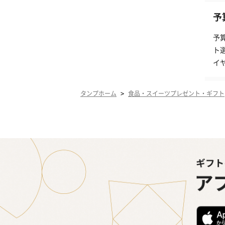
予
予
ト
イ
>
タンプホーム
食品・スイーツプレゼント・ギフト