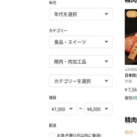
年代
カテゴリー
値段
~
精肉
配送
精肉
お急ぎ便(1日以内に発送)