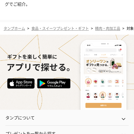
グでご紹介。
タンプホーム
>
食品・スイーツプレゼント・ギフト
>
精肉・肉加工品
>
対象
タンプについて
プレゼントを一覧から探す