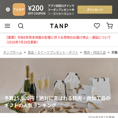
【重要】令和8年熊本地震の影響に伴うお荷物のお届け停止・遅延について
（2026年7月29日更新）
タンプホーム
>
食品・スイーツプレゼント・ギフト
>
精肉・肉加工品
>
対象
予算25,000円！絶対に喜ばれる精肉・肉加工品の
ギフトの人気ランキング
2026年8月7日
更新