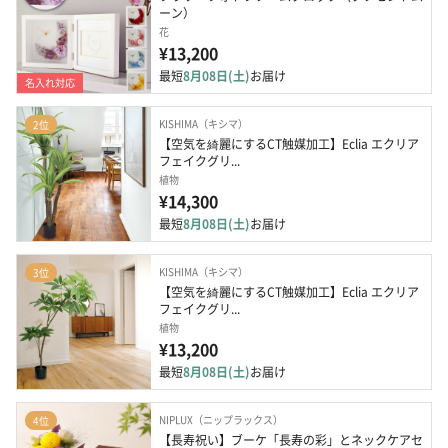
ーン）
花
¥13,200
最短
8月08日(土)
お届け
名入れ対応
KISHIMA（キシマ）
2位
【空気を綺麗にするCT触媒加工】Eclia エクリア
フェイクグリ...
植物
¥14,300
最短
8月08日(土)
お届け
KISHIMA（キシマ）
3位
【空気を綺麗にするCT触媒加工】Eclia エクリア
フェイクグリ...
植物
¥13,200
最短
8月08日(土)
お届け
NIPLUX（ニップラックス）
4位
【長寿祝い】ブーケ「長寿の彩」とネックケアセ