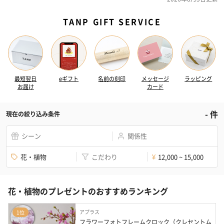
TANP GIFT SERVICE
最短翌日
eギフト
名前の刻印
メッセージ
ラッピング
お届け
カード
-
件
現在の絞り込み条件
シーン
関係性
花・植物
こだわり
12,000 ~ 15,000
¥
花・植物のプレゼントのおすすめランキング
アプラス
1位
フラワーフォトフレームクロック（クレセントム