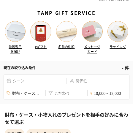
TANP GIFT SERVICE
最短翌日
eギフト
名前の刻印
メッセージ
ラッピング
お届け
カード
-
件
現在の絞り込み条件
シーン
関係性
財布・ケース...
こだわり
10,000 ~ 12,000
¥
財布・ケース・小物入れのプレゼントを相手の好みに合わ
せて選ぶ