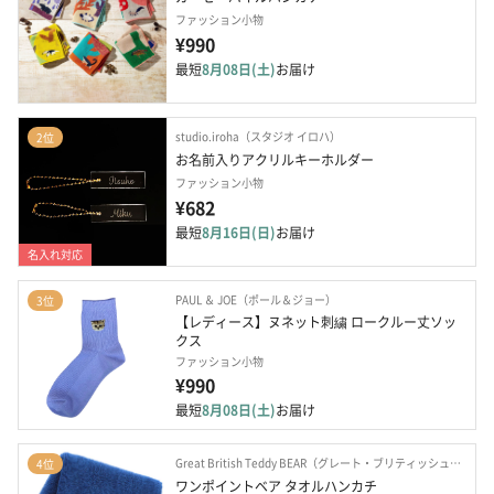
ファッション小物
¥990
最短
8月08日(土)
お届け
studio.iroha（スタジオ イロハ）
2位
お名前入りアクリルキーホルダー 
ファッション小物
¥682
最短
8月16日(日)
お届け
名入れ対応
PAUL ＆ JOE（ポール＆ジョー）
3位
【レディース】ヌネット刺繍 ロークルー丈ソッ
クス
ファッション小物
¥990
最短
8月08日(土)
お届け
Great British Teddy BEAR（グレート・ブリティッシュ・テディベア）
4位
ワンポイントベア タオルハンカチ