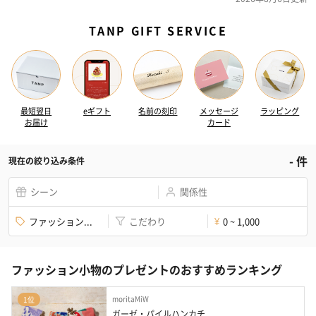
TANP GIFT SERVICE
最短翌日
eギフト
名前の刻印
メッセージ
ラッピング
お届け
カード
-
件
現在の絞り込み条件
シーン
関係性
ファッション...
こだわり
0 ~ 1,000
¥
ファッション小物のプレゼントのおすすめランキング
moritaMiW
1位
ガーゼ・パイルハンカチ