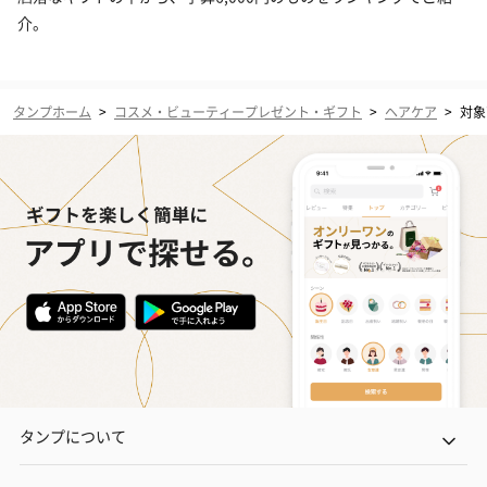
介。
タンプホーム
>
コスメ・ビューティープレゼント・ギフト
>
ヘアケア
>
対象
タンプについて