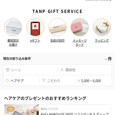
TANP GIFT SERVICE
最短翌日
eギフト
名前の刻印
メッセージ
ラッピング
お届け
カード
-
件
現在の絞り込み条件
シーン
関係性
ヘアケア
こだわり
5,000 ~ 6,000
¥
ヘアケアのプレゼントのおすすめランキング
ReFa（リファ）
1位
ReFa MARQUISE DEEP リファマーキス ディープ