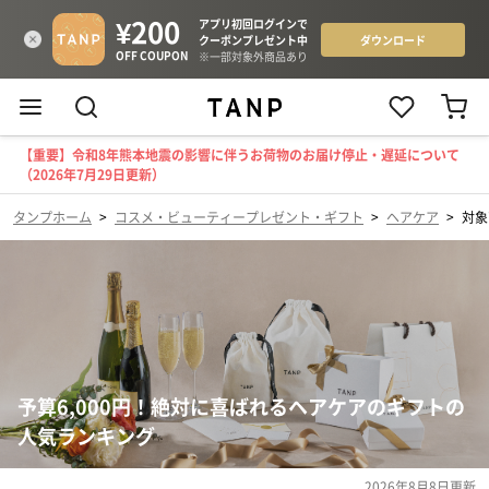
【重要】令和8年熊本地震の影響に伴うお荷物のお届け停止・遅延について
（2026年7月29日更新）
タンプホーム
>
コスメ・ビューティープレゼント・ギフト
>
ヘアケア
>
対象
予算6,000円！絶対に喜ばれるヘアケアのギフトの
人気ランキング
2026年8月8日
更新