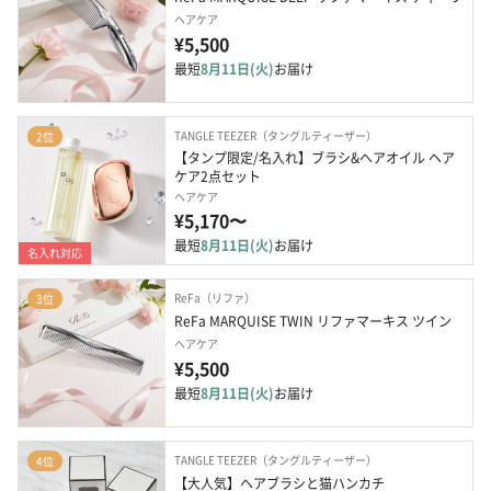
ヘアケア
¥5,500
最短
8月11日(火)
お届け
TANGLE TEEZER（タングルティーザー）
2位
【タンプ限定/名入れ】ブラシ&ヘアオイル ヘア
ケア2点セット
ヘアケア
¥5,170〜
最短
8月11日(火)
お届け
名入れ対応
ReFa（リファ）
3位
ReFa MARQUISE TWIN リファマーキス ツイン
ヘアケア
¥5,500
最短
8月11日(火)
お届け
TANGLE TEEZER（タングルティーザー）
4位
【大人気】ヘアブラシと猫ハンカチ