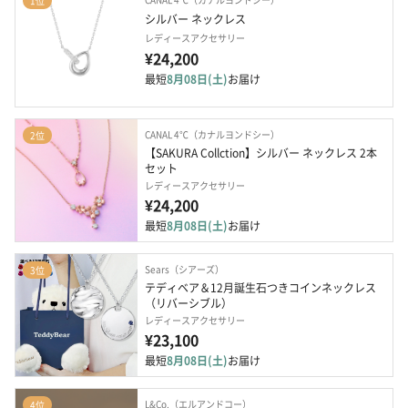
1位
シルバー ネックレス
レディースアクセサリー
¥24,200
最短
8月08日(土)
お届け
CANAL 4℃（カナルヨンドシー）
2位
【SAKURA Collction】シルバー ネックレス 2本
セット
レディースアクセサリー
¥24,200
最短
8月08日(土)
お届け
Sears（シアーズ）
3位
テディベア＆12月誕生石つきコインネックレス
（リバーシブル）
レディースアクセサリー
¥23,100
最短
8月08日(土)
お届け
L&Co.（エルアンドコー）
4位