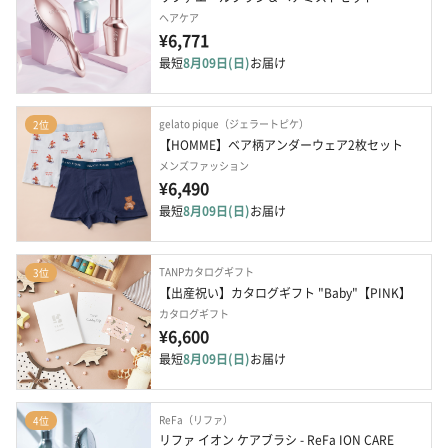
ヘアケア
¥6,771
最短
8月09日(日)
お届け
gelato pique（ジェラートピケ）
2位
【HOMME】ベア柄アンダーウェア2枚セット
メンズファッション
¥6,490
最短
8月09日(日)
お届け
TANPカタログギフト
3位
【出産祝い】カタログギフト "Baby"【PINK】
カタログギフト
¥6,600
最短
8月09日(日)
お届け
ReFa（リファ）
4位
リファ イオン ケアブラシ - ReFa ION CARE 