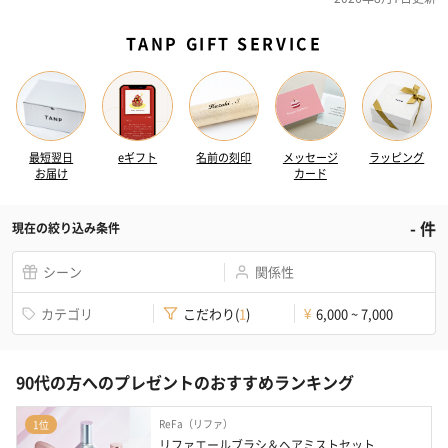
TANP GIFT SERVICE
最短翌日
eギフト
名前の刻印
メッセージ
ラッピング
お届け
カード
-
件
現在の絞り込み条件
シーン
関係性
カテゴリ
こだわり
(
1
)
6,000 ~ 7,000
¥
90代の方へのプレゼントのおすすめランキング
ReFa（リファ）
1位
リファエールブラシ＆ヘアミストセット