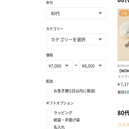
年代
カテゴリー
値段
~
配送
お急ぎ便(1日以内に発送)
ギフトオプション
80
ラッピング
紙袋・手提げ袋
コス
名入れ